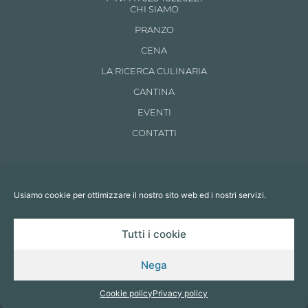
CHI SIAMO
PRANZO
CENA
LA RICERCA CULINARIA
CANTINA
EVENTI
CONTATTI
SOCIAL
Usiamo cookie per ottimizzare il nostro sito web ed i nostri servizi.
Seguici anche su:
Tutti i cookie
Nega
© 2024 AUGURIO SRL | P.IVA IT02540220221 | All Rights Reserved –
Cookie policy
Privacy policy
Made by
Larin