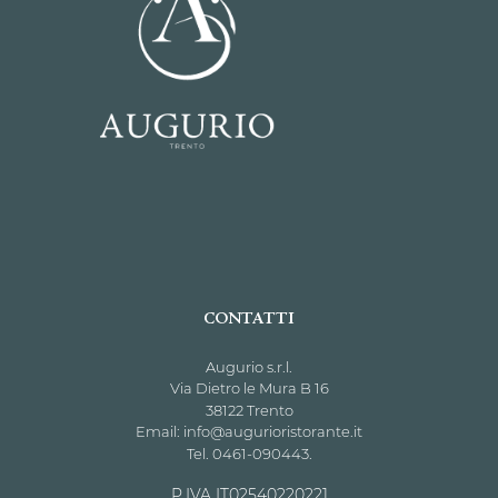
CONTATTI
Augurio s.r.l.
Via Dietro
le Mura
B 16
38122 Trento
Email:
info@augurioristorante.it
Tel.
0461-090443.
P.IVA IT02540220221